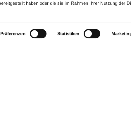
ereitgestellt haben oder die sie im Rahmen Ihrer Nutzung der D
Dr. Ferrara bei Frauenärzte im Netz:
Präferenzen
Statistiken
Marketin
frauenaerzte-im-netz.de/ferrara
Informative Videos zu Gynäkologie und
Schwangerschaft:
Robinson Frauenmedizin auf YouTube