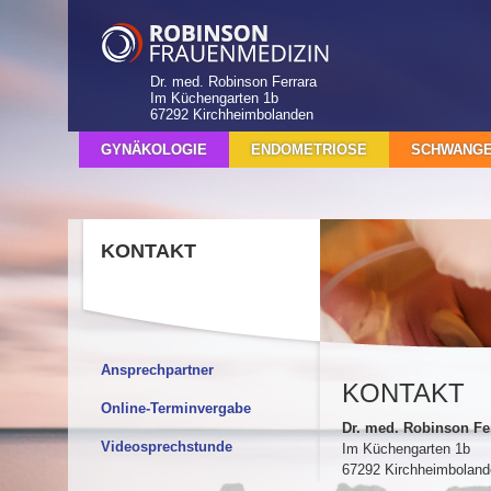
Dr. med. Robinson Ferrara
Im Küchengarten 1b
67292 Kirchheimbolanden
GYNÄKOLOGIE
ENDOMETRIOSE
SCHWANGE
KONTAKT
Ansprechpartner
KONTAKT
Online-Terminvergabe
Dr. med. Robinson Fe
Videosprechstunde
Im Küchengarten 1b
67292 Kirchheimbolan