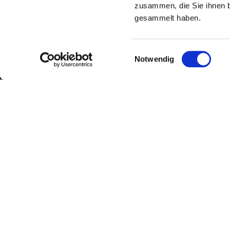
zusammen, die Sie ihnen b
gesammelt haben.
Einwilligungsauswahl
Dr. med. Robinson Ferrara
Notwendig
Im Küchengarten 1b
67292 Kirchheimbolanden
Tel.: 06731-515 0600 (9:00 - 12:00 Uhr)
Fax: 06731-515 0609
E-Mail:
kontakt@robinson-frauenmedizin.de