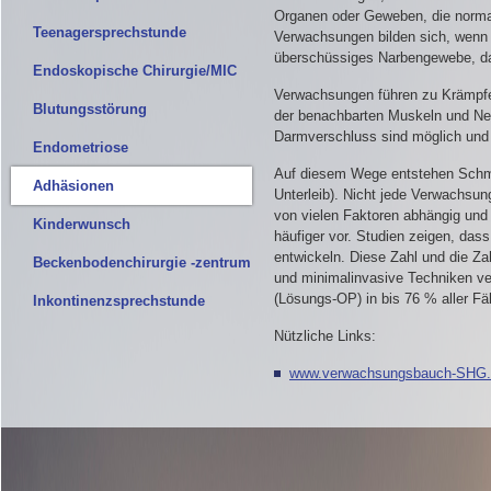
Organen oder Geweben, die normal
Teenagersprechstunde
Verwachsungen bilden sich, wenn 
überschüssiges Narbengewebe, da
Endoskopische Chirurgie/MIC
Verwachsungen führen zu Krämpfe
Blutungsstörung
der benachbarten Muskeln und Ner
Darmverschluss sind möglich und 
Endometriose
Auf diesem Wege entstehen Schmer
Adhäsionen
Unterleib). Nicht jede Verwachsun
von vielen Faktoren abhängig und
Kinderwunsch
häufiger vor. Studien zeigen, das
entwickeln. Diese Zahl und die Za
Beckenbodenchirurgie -zentrum
und minimalinvasive Techniken ver
(Lösungs-OP) in bis 76 % aller F
Inkontinenzsprechstunde
Nützliche Links:
www.verwachsungsbauch-SHG.