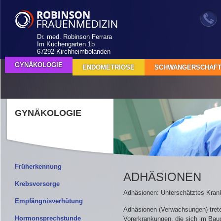
Dr. med. Robinson Ferrara
Im Küchengarten 1b
67292 Kirchheimbolanden
GYNÄKOLOGIE
ENDOMETRIOSE
SCHWANGERSCHAF
GYNÄKOLOGIE
Früherkennung
ADHÄSIONEN
Krebsvorsorge
Adhäsionen: Unterschätztes Krank
Empfängnisverhütung
Adhäsionen (Verwachsungen) trete
Hormonsprechstunde
Vorerkrankungen, die sich im Ba