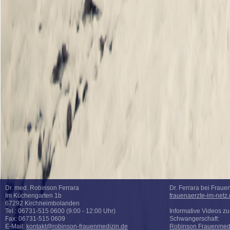
Dr. med. Robinson Ferrara
Dr. Ferrara bei Fraue
Im Küchengarten 1b
frauenaerzte-im-netz.
67292 Kirchheimbolanden
Tel.: 06731-515 0600 (9:00 - 12:00 Uhr)
Informative Videos z
Fax: 06731-515 0609
Schwangerschaft:
E-Mail:
kontakt@robinson-frauenmedizin.de
Robinson Frauenmedi