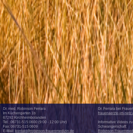
Dr. med. Robinson Ferrara
Dr. Ferrara bei Fraue
Im Küchengarten 1b
frauenaerzte-im-netz.
67292 Kirchheimbolanden
Tel.: 06731-515 0600 (9:00 - 12:00 Uhr)
Informative Videos z
Fax: 06731-515 0609
Schwangerschaft:
E-Mail:
kontakt@robinson-frauenmedizin.de
Robinson Frauenmedi